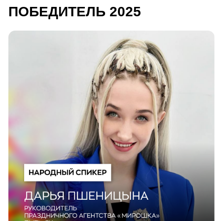
Она это сделала: прошла народное голосование,
собеседование, выдохнула — и будет выступать
на сцене GEF 2025 как полноправный спикер!
Дарья Пшеницына
Руководитель праздничного агентства «Мирошка»
г. Пыть-Ях
На GEF 23.09 в 12:10 на площадке БИЗНЕС-ШКОЛА
она выступит с темой:
«Как получить деньги
от государства на свои проекты. Инструкция
простыми словами».
Увидим ее выступления в горах!