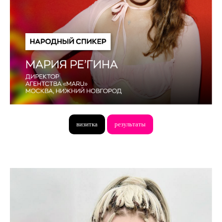
проживание в
перелёт
отеле
трансфер
билет
спикера
визитка
результаты
ПОЛОЖЕНИЕ О ПРОВЕДЕНИИ
КОНКУРСА
НОМИНАНТЫ 2025